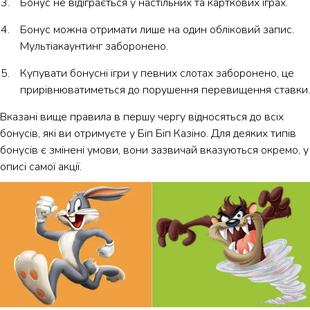
Бонус не відіграється у настільних та карткових іграх.
Бонус можна отримати лише на один обліковий запис.
Мультіакаунтинг заборонено.
Купувати бонусні ігри у певних слотах заборонено, це
прирівнюватиметься до порушення перевищення ставки.
Вказані вище правила в першу чергу відносяться до всіх
бонусів, які ви отримуєте у Біп Біп Казіно. Для деяких типів
бонусів є змінені умови, вони зазвичай вказуються окремо, у
описі самої акції.