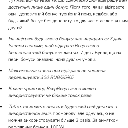
Тут мається на увазі те, що одночасно для відіграшу вам
доступний лише один бонус. П
ісля того, як ви відіграєте
один депозитний бонус, турнірний приз, кешбек або
будь-який бонус без депозиту, то для вас стає доступним
другий.
На відіграш будь-якого бонусу вам відводиться 7 днів.
Іншими словами, щоб відіграти Beep casino
бездепозитний бонус
вам дається 7 днів. Буває, що на
певні бонуси вказано індивідуальні умови.
Максимальна ставка при відіграші не повинна
перевищувати 300 RUB/$5/€5.
Кожен промо код BeepBeep casino можна
використовувати не більше трьох разів.
Тобто. ви можете вносити будь-який свій депозит з
використанням акції,
промокоду, але одну акцію не
можна використовувати більше 3 разів. За винятком
регулярних бонусів 100%!