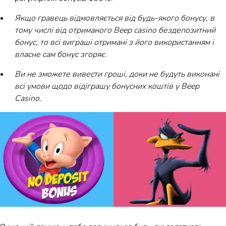
Якщо гравець відмовляється від будь-якого бонусу, в
тому числі від отриманого Beep casino бездепозитний
бонус, то всі виграші отримані з його використанням і
власне сам бонус згоряє.
Ви не зможете вивести гроші, доки не будуть виконані
всі умови щодо відіграшу бонусних коштів у Beep
Casino.