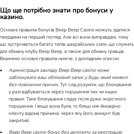
Що ще потрібно знати про бонуси у
казино.
Основні правила бонусів Beep Beep Casino можуть здатися
твердими на перший погляд. Але всі вони виправдані, тому
що зустрічаються багато типів шахрайських схем, що служать
для обману клубу Beep Beep, а також для обману гравців.
Вкажемо основні правила нижче, з докладним описом.
Адміністрація закладу Beep Beep casino може
заблокувати ваш обліковий запис у будь-який момент
без пояснення причин
. Тут слід розуміти, що блокування
у разі відбувається через порушення тих чи інших
правил. Таке блокування слідує після дуже жорсткого
порушення. І якщо вона була, то більш ніж ймовірно
клієнту відома причина, через яку його аккаунт був
закритий.
Beep Beep casino бонус без депозиту за реєстрацію