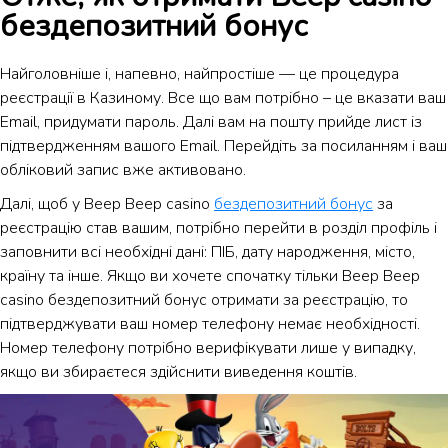
бездепозитний бонус
Найголовніше і, напевно, найпростіше — це процедура
реєстрації в Казиному. Все що вам потрібно – це вказати ваш
Email, придумати пароль. Далі вам на пошту прийде лист із
підтвердженням вашого Email. Перейдіть за посиланням і ваш
обліковий запис вже активовано.
Далі, щоб у Beep Beep casino
бездепозитний бонус
за
реєстрацію став вашим, потрібно перейти в розділ профіль і
заповнити всі необхідні дані: ПІБ, дату народження, місто,
країну та інше. Якщо ви хочете спочатку тільки Beep Beep
casino бездепозитний бонус отримати за реєстрацію, то
підтверджувати ваш номер телефону немає необхідності.
Номер телефону потрібно верифікувати лише у випадку,
якщо ви збираєтеся здійснити виведення коштів.